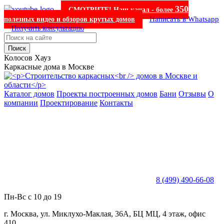
350
СМОТРИТЕ! Наш канал - более
Написать в Whatsapp
полезных видео и обзоров крутых домов
Получить консультацию
Поиск
Колосов Хауз
Каркасные дома в Москве
Каталог домов
Проекты построенных домов
Бани
Отзывы
О
компании
Проектирование
Контакты
8 (499) 490-66-08
Пн-Вс с 10 до 19
г. Москва, ул. Миклухо-Маклая, 36А, БЦ МЦ, 4 этаж, офис
410.