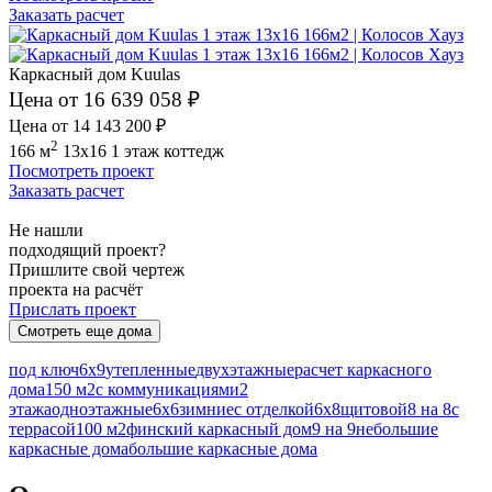
Заказать расчет
Каркасный дом Kuulas
Цена от 16 639 058 ₽
Цена от 14 143 200 ₽
2
166 м
13x16
1 этаж
коттедж
Посмотреть проект
Заказать расчет
Не нашли
подходящий проект?
Пришлите свой чертеж
проекта на расчёт
Прислать проект
Смотреть еще дома
под ключ
6х9
утепленные
двухэтажные
расчет каркасного
дома
150 м2
с коммуникациями
2
этажа
одноэтажные
6х6
зимние
с отделкой
6х8
щитовой
8 на 8
с
террасой
100 м2
финский каркасный дом
9 на 9
небольшие
каркасные дома
большие каркасные дома