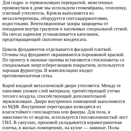
Для гидро- и термоизоляции перекрытий, межстенных
промежутков в доме мы используем геомембраны, геопленку,
плитный утеплитель. Кровля выполняется из
металлочерепицы, оборудуется снегозадержателями,
водостоками. Вентиляционные зазоры защищены от
попадания внутрь грызунов и насекомых специальной сеткой.
На свесах карнизов устанавливается капельник,
предотвращающий скопление конденсата.
Цоколь фундаментов отделывается фасадной плиткой.
Отливы под фундамент окрашиваются порошковой краской.
По проекту в оконные проемы вставляются стеклопакеты со
специальным энергосберегающим покрытием, используется
хорошая фурнитура. В комплектацию входит
противомоскитная сетка.
Короб входной металлической двери утепляется. Между ее
панелями уложен слой материала, препятствующей утечке
теплого воздуха, способствующий дополнительной
звукоизоляции. Двери внутренних помещений выполняются
из МДФ. Внутренние перегородки возводятся из
влагостойкого гипсокартона или фанеры. Для пола, в
зависимости от модели, используется гипсоволокнистый лист
ГВЛ. В санузлах, прихожей укладывается керамогранитная
плитка, в жилых помещениях, на кухне — ламинат. Полы