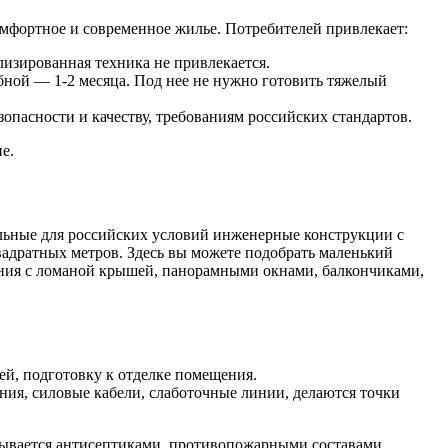
мфортное и современное жилье. Потребителей привлекает:
изированная техника не привлекается.
абной — 1-2 месяца. Под нее не нужно готовить тяжелый
пасности и качеству, требованиям российских стандартов.
е.
льные для российских условий инженерные конструкции с
вадратных метров. Здесь вы можете подобрать маленький
ения с ломаной крышей, панорамными окнами, балкончиками,
ей, подготовку к отделке помещения.
я, силовые кабели, слаботочные линии, делаются точки
тывается антисептиками, противопожарными составами,