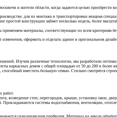
сквичи и жители области, когда задаются целью приобрести ко
роизводстве, для их монтажа и транспортировки мощная специал
ние простой конструкции займет несколько недель, более масшт
 применяем материалы, соответствующие по всем критериям безо
 изменения, оформить и отделать здание в оригинальном дизайн
ешений. Изучив различные технологии, мы разработали оптима
кты каркасных домов с общей площадью от 50 до 200 и более к
, способный вместить большую семью. Стильно смотрятся стро
 работ.
та, возведение стен, перегородок, крыши, установку окон, двер
 Прокладываются системы водоснабжения, вентиляции, отоплени
овывается скандинавским профилем. Материал на заводе обраба