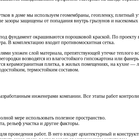
тков в доме мы используем геомембраны, геопленку, плитный у
е зазоры защищены от попадания внутрь грызунов и насекомых с
под фундамент окрашиваются порошковой краской. По проекту 
ра. В комплектацию входит противомоскитная сетка.
елями уложен слой материала, препятствующей утечке теплого 
родки возводятся из влагостойкого гипсокартона или фанеры. 
ся керамогранитная плитка, в жилых помещениях, на кухне — л
одостойким, термостойким составом.
разработанным инженерами компании. Все этапы работ контроли
олной мере использовать полезное пространство.
та, рельеф участка и другие факторы.
ля проведения работ. В него входят архитектурный и конструкт