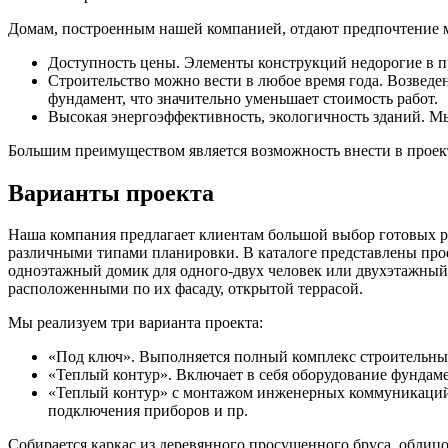
Домам, построенным нашей компанией, отдают предпочтение мо
Доступность цены. Элементы конструкций недорогие в п
Строительство можно вести в любое время года. Возведе
фундамент, что значительно уменьшает стоимость работ.
Высокая энергоэффективность, экологичность зданий. Мы
Большим преимуществом является возможность внести в проект
Варианты проекта
Наша компания предлагает клиентам большой выбор готовых р
различными типами планировки. В каталоге представлены прое
одноэтажный домик для одного-двух человек или двухэтажный
расположенными по их фасаду, открытой террасой.
Мы реализуем три варианта проекта:
«Под ключ». Выполняется полный комплекс строительных
«Теплый контур». Включает в себя оборудование фундамен
«Теплый контур» с монтажом инженерных коммуникаций.
подключения приборов и пр.
Собирается каркас из деревянного просушенного бруса, облиц