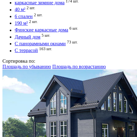
174 шт.
каркасные зимние дома
2 шт.
40 м²
2 шт.
6 спален
2 шт.
190 м²
6 шт.
Финские каркасные дома
5 шт.
Дачный дом
73 шт.
С панорамными окнами
163 шт.
С террасой
Сортировка по:
Площадь по убыванию
Площадь по возрастанию