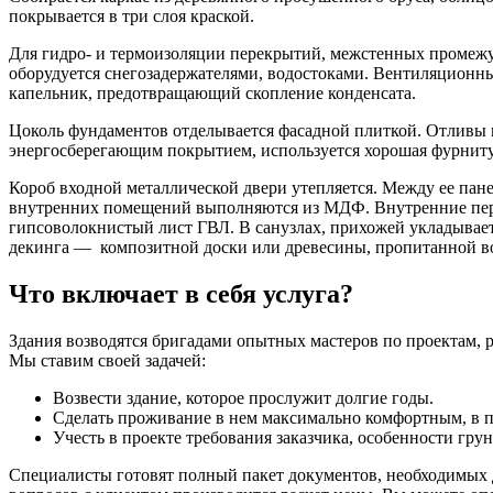
покрывается в три слоя краской.
Для гидро- и термоизоляции перекрытий, межстенных промежу
оборудуется снегозадержателями, водостоками. Вентиляционны
капельник, предотвращающий скопление конденсата.
Цоколь фундаментов отделывается фасадной плиткой. Отливы 
энергосберегающим покрытием, используется хорошая фурниту
Короб входной металлической двери утепляется. Между ее пан
внутренних помещений выполняются из МДФ. Внутренние перего
гипсоволокнистый лист ГВЛ. В санузлах, прихожей укладывает
декинга — композитной доски или древесины, пропитанной в
Что включает в себя услуга?
Здания возводятся бригадами опытных мастеров по проектам, 
Мы ставим своей задачей:
Возвести здание, которое прослужит долгие годы.
Сделать проживание в нем максимально комфортным, в п
Учесть в проекте требования заказчика, особенности грун
Специалисты готовят полный пакет документов, необходимых д