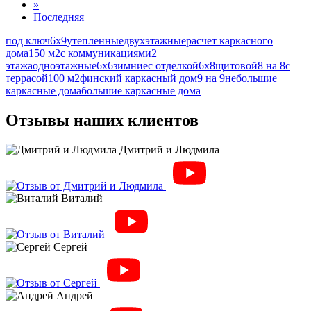
»
Последняя
под ключ
6х9
утепленные
двухэтажные
расчет каркасного
дома
150 м2
с коммуникациями
2
этажа
одноэтажные
6х6
зимние
с отделкой
6х8
щитовой
8 на 8
с
террасой
100 м2
финский каркасный дом
9 на 9
небольшие
каркасные дома
большие каркасные дома
Отзывы наших клиентов
Дмитрий и Людмила
Виталий
Сергей
Андрей