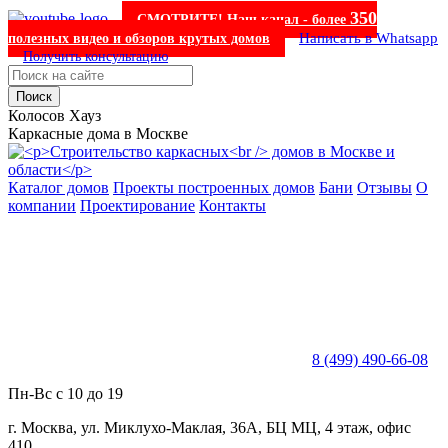
350
СМОТРИТЕ! Наш канал - более
Написать в Whatsapp
полезных видео и обзоров крутых домов
Получить консультацию
Поиск
Колосов Хауз
Каркасные дома в Москве
Каталог домов
Проекты построенных домов
Бани
Отзывы
О
компании
Проектирование
Контакты
8 (499) 490-66-08
Пн-Вс с 10 до 19
г. Москва, ул. Миклухо-Маклая, 36А, БЦ МЦ, 4 этаж, офис
410.