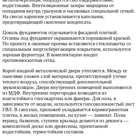
водостоками. Вентиляционные зазоры защищены от
попадания внутрь грызунов и насекомых специальной сеткой.
На свесах карнизов устанавливается капельник,
предотвращающий скопление конденсата.
Цоколь фундаментов отделывается фасадной плиткой.
Отливы под фундамент окрашиваются порошковой краской.
По проекту в оконные проемы вставляются стеклопакеты со
специальным энергосберегающим покрытием, используется
хорошая фурнитура. В комплектацию входит
противомоскитная сетка.
Короб входной металлической двери утепляется. Между ее
панелями уложен слой материала, препятствующей утечке
теплого воздуха, способствующий дополнительной
звукоизоляции. Двери внутренних помещений выполняются
из МДФ. Внутренние перегородки возводятся из
влагостойкого гипсокартона или фанеры. Для пола, в
зависимости от модели, используется гипсоволокнистый лист
ГВЛ. В санузлах, прихожей укладывается керамогранитная
плитка, в жилых помещениях, на кухне — ламинат. Полы
веранд, балконов, ступени крыльца делаются из декинга —
композитной доски или древесины, пропитанной
водостойким, термостойким составом.