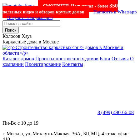
350
СМОТРИТЕ! Наш канал - более
Написать в Whatsapp
полезных видео и обзоров крутых домов
Получить консультацию
Поиск
Колосов Хауз
Каркасные дома в Москве
Каталог домов
Проекты построенных домов
Бани
Отзывы
О
компании
Проектирование
Контакты
8 (499) 490-66-08
Пн-Вс с 10 до 19
г. Москва, ул. Миклухо-Маклая, 36А, БЦ МЦ, 4 этаж, офис
410.