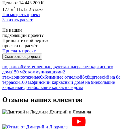
Цена от 14 443 200 ₽
2
177 м
11x12
2 этажа
Посмотреть проект
Заказать расчет
Не нашли
подходящий проект?
Пришлите свой чертеж
проекта на расчёт
Прислать проект
Смотреть еще дома
под ключ
6х9
утепленные
двухэтажные
расчет каркасного
дома
150 м2
с коммуникациями
2
этажа
одноэтажные
6х6
зимние
с отделкой
6х8
щитовой
8 на 8
с
террасой
100 м2
финский каркасный дом
9 на 9
небольшие
каркасные дома
большие каркасные дома
Отзывы наших клиентов
Дмитрий и Людмила