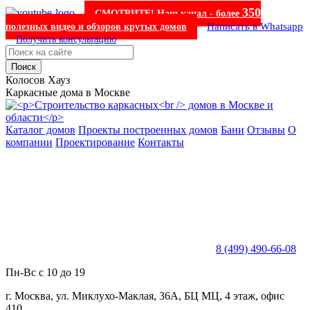
350
СМОТРИТЕ! Наш канал - более
Написать в Whatsapp
полезных видео и обзоров крутых домов
Получить консультацию
Поиск
Колосов Хауз
Каркасные дома в Москве
Каталог домов
Проекты построенных домов
Бани
Отзывы
О
компании
Проектирование
Контакты
8 (499) 490-66-08
Пн-Вс с 10 до 19
г. Москва, ул. Миклухо-Маклая, 36А, БЦ МЦ, 4 этаж, офис
410.