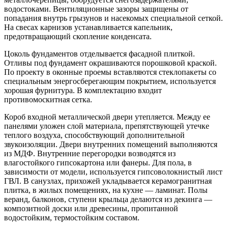
водостоками. Вентиляционные зазоры защищены от
попадания внутрь грызунов и насекомых специальной сеткой.
На свесах карнизов устанавливается капельник,
предотвращающий скопление конденсата.
Цоколь фундаментов отделывается фасадной плиткой.
Отливы под фундамент окрашиваются порошковой краской.
По проекту в оконные проемы вставляются стеклопакеты со
специальным энергосберегающим покрытием, используется
хорошая фурнитура. В комплектацию входит
противомоскитная сетка.
Короб входной металлической двери утепляется. Между ее
панелями уложен слой материала, препятствующей утечке
теплого воздуха, способствующий дополнительной
звукоизоляции. Двери внутренних помещений выполняются
из МДФ. Внутренние перегородки возводятся из
влагостойкого гипсокартона или фанеры. Для пола, в
зависимости от модели, используется гипсоволокнистый лист
ГВЛ. В санузлах, прихожей укладывается керамогранитная
плитка, в жилых помещениях, на кухне — ламинат. Полы
веранд, балконов, ступени крыльца делаются из декинга —
композитной доски или древесины, пропитанной
водостойким, термостойким составом.