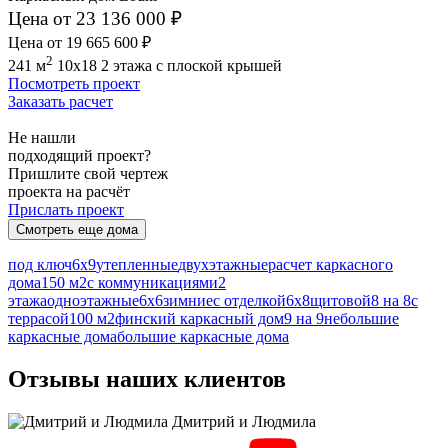
Цена от 23 136 000 ₽
Цена от 19 665 600 ₽
2
241 м
10x18
2 этажа
с плоской крышей
Посмотреть проект
Заказать расчет
Не нашли
подходящий проект?
Пришлите свой чертеж
проекта на расчёт
Прислать проект
Смотреть еще дома
под ключ
6х9
утепленные
двухэтажные
расчет каркасного
дома
150 м2
с коммуникациями
2
этажа
одноэтажные
6х6
зимние
с отделкой
6х8
щитовой
8 на 8
с
террасой
100 м2
финский каркасный дом
9 на 9
небольшие
каркасные дома
большие каркасные дома
Отзывы наших клиентов
Дмитрий и Людмила