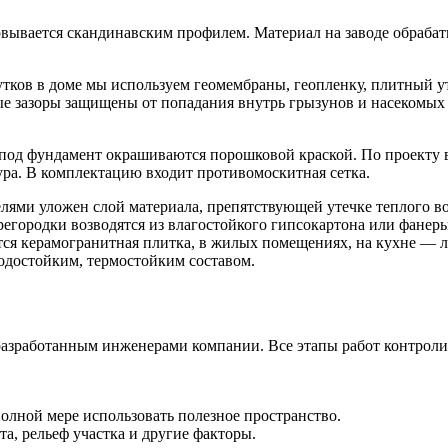
овывается скандинавским профилем. Материал на заводе обраба
тков в доме мы используем геомембраны, геопленку, плитный у
е зазоры защищены от попадания внутрь грызунов и насекомых с
под фундамент окрашиваются порошковой краской. По проекту 
ра. В комплектацию входит противомоскитная сетка.
елями уложен слой материала, препятствующей утечке теплого 
родки возводятся из влагостойкого гипсокартона или фанеры. 
ся керамогранитная плитка, в жилых помещениях, на кухне — л
одостойким, термостойким составом.
разработанным инженерами компании. Все этапы работ контроли
олной мере использовать полезное пространство.
та, рельеф участка и другие факторы.