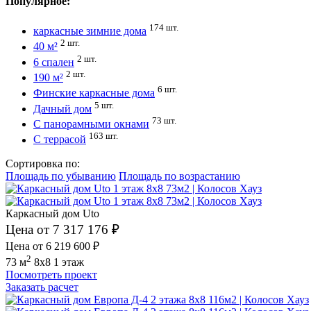
Популярное:
174 шт.
каркасные зимние дома
2 шт.
40 м²
2 шт.
6 спален
2 шт.
190 м²
6 шт.
Финские каркасные дома
5 шт.
Дачный дом
73 шт.
С панорамными окнами
163 шт.
С террасой
Сортировка по:
Площадь по убыванию
Площадь по возрастанию
Каркасный дом Uto
Цена от 7 317 176 ₽
Цена от 6 219 600 ₽
2
73 м
8x8
1 этаж
Посмотреть проект
Заказать расчет