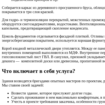
Собирается каркас из деревянного просушенного бруса, облиц
покрывается в три слоя краской.
Для гидро- и термоизоляции перекрытий, межстенных промежу
оборудуется снегозадержателями, водостоками. Вентиляционны
капельник, предотвращающий скопление конденсата.
Цоколь фундаментов отделывается фасадной плиткой. Отливы 
энергосберегающим покрытием, используется хорошая фурниту
Короб входной металлической двери утепляется. Между ее пан
внутренних помещений выполняются из МДФ. Внутренние перего
гипсоволокнистый лист ГВЛ. В санузлах, прихожей укладывает
декинга — композитной доски или древесины, пропитанной в
Что включает в себя услуга?
Здания возводятся бригадами опытных мастеров по проектам, 
Мы ставим своей задачей:
Возвести здание, которое прослужит долгие годы.
Сделать проживание в нем максимально комфортным, в п
Учесть в проекте требования заказчика, особенности грун