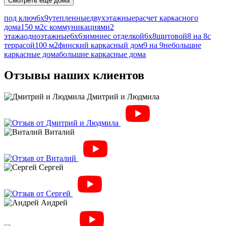
Смотреть еще дома
под ключ
6х9
утепленные
двухэтажные
расчет каркасного
дома
150 м2
с коммуникациями
2
этажа
одноэтажные
6х6
зимние
с отделкой
6х8
щитовой
8 на 8
с
террасой
100 м2
финский каркасный дом
9 на 9
небольшие
каркасные дома
большие каркасные дома
Отзывы наших клиентов
Дмитрий и Людмила
Виталий
Сергей
Андрей