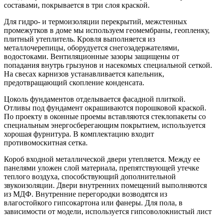
составами, покрывается в три слоя краской.
Для гидро- и термоизоляции перекрытий, межстенных
промежутков в доме мы используем геомембраны, геопленку,
плитный утеплитель. Кровля выполняется из
металлочерепицы, оборудуется снегозадержателями,
водостоками. Вентиляционные зазоры защищены от
попадания внутрь грызунов и насекомых специальной сеткой.
На свесах карнизов устанавливается капельник,
предотвращающий скопление конденсата.
Цоколь фундаментов отделывается фасадной плиткой.
Отливы под фундамент окрашиваются порошковой краской.
По проекту в оконные проемы вставляются стеклопакеты со
специальным энергосберегающим покрытием, используется
хорошая фурнитура. В комплектацию входит
противомоскитная сетка.
Короб входной металлической двери утепляется. Между ее
панелями уложен слой материала, препятствующей утечке
теплого воздуха, способствующий дополнительной
звукоизоляции. Двери внутренних помещений выполняются
из МДФ. Внутренние перегородки возводятся из
влагостойкого гипсокартона или фанеры. Для пола, в
зависимости от модели, используется гипсоволокнистый лист