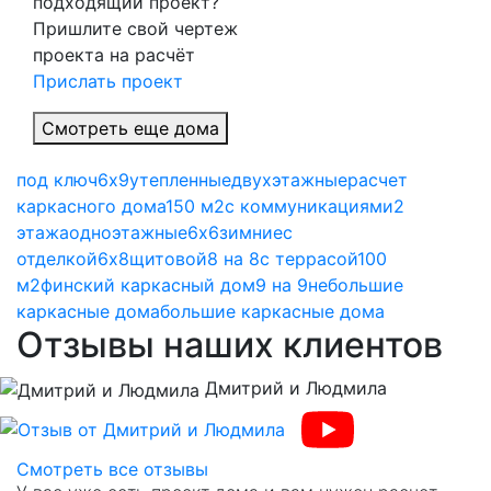
подходящий проект?
Пришлите свой чертеж
проекта на расчёт
Прислать проект
Смотреть еще дома
под ключ
6х9
утепленные
двухэтажные
расчет
каркасного дома
150 м2
с коммуникациями
2
этажа
одноэтажные
6х6
зимние
с
отделкой
6х8
щитовой
8 на 8
с террасой
100
м2
финский каркасный дом
9 на 9
небольшие
каркасные дома
большие каркасные дома
Отзывы наших клиентов
Дмитрий и Людмила
Previous
Nex
Смотреть все отзывы