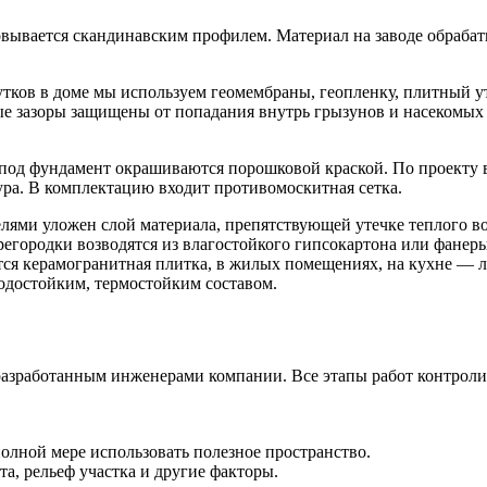
овывается скандинавским профилем. Материал на заводе обраба
тков в доме мы используем геомембраны, геопленку, плитный у
е зазоры защищены от попадания внутрь грызунов и насекомых с
под фундамент окрашиваются порошковой краской. По проекту 
ра. В комплектацию входит противомоскитная сетка.
елями уложен слой материала, препятствующей утечке теплого 
родки возводятся из влагостойкого гипсокартона или фанеры. 
ся керамогранитная плитка, в жилых помещениях, на кухне — л
одостойким, термостойким составом.
разработанным инженерами компании. Все этапы работ контроли
олной мере использовать полезное пространство.
та, рельеф участка и другие факторы.