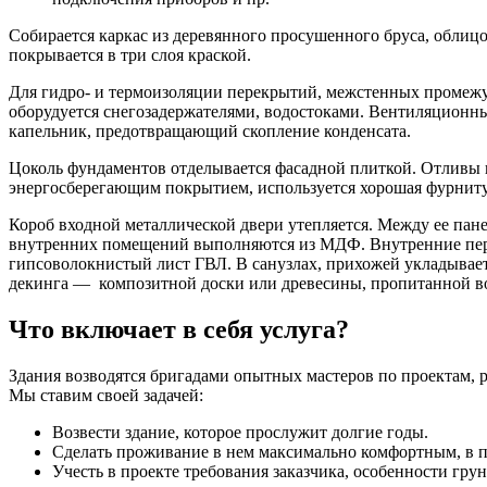
Собирается каркас из деревянного просушенного бруса, облиц
покрывается в три слоя краской.
Для гидро- и термоизоляции перекрытий, межстенных промежу
оборудуется снегозадержателями, водостоками. Вентиляционны
капельник, предотвращающий скопление конденсата.
Цоколь фундаментов отделывается фасадной плиткой. Отливы 
энергосберегающим покрытием, используется хорошая фурниту
Короб входной металлической двери утепляется. Между ее пан
внутренних помещений выполняются из МДФ. Внутренние перего
гипсоволокнистый лист ГВЛ. В санузлах, прихожей укладывает
декинга — композитной доски или древесины, пропитанной в
Что включает в себя услуга?
Здания возводятся бригадами опытных мастеров по проектам, 
Мы ставим своей задачей:
Возвести здание, которое прослужит долгие годы.
Сделать проживание в нем максимально комфортным, в п
Учесть в проекте требования заказчика, особенности грун