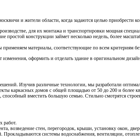
сквичи и жители области, когда задаются целью приобрести ко
роизводстве, для их монтажа и транспортировки мощная специал
ние простой конструкции займет несколько недель, более масшт
 применяем материалы, соответствующие по всем критериям безо
 изменения, оформить и отделать здание в оригинальном дизайн
ешений. Изучив различные технологии, мы разработали оптима
кты каркасных домов с общей площадью от 50 до 200 и более к
, способный вместить большую семью. Стильно смотрятся стро
 работ.
та, возведение стен, перегородок, крыши, установку окон, двер
 Прокладываются системы водоснабжения, вентиляции, отоплени