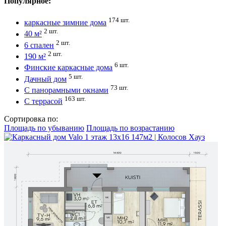
Популярное:
174 шт.
каркасные зимние дома
2 шт.
40 м²
2 шт.
6 спален
2 шт.
190 м²
6 шт.
Финские каркасные дома
5 шт.
Дачный дом
73 шт.
С панорамными окнами
163 шт.
С террасой
Сортировка по:
Площадь по убыванию
Площадь по возрастанию