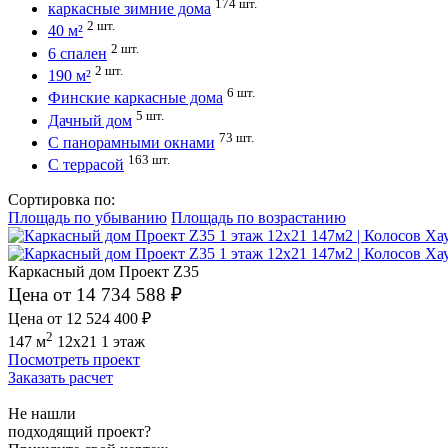
174 шт.
каркасные зимние дома
2 шт.
40 м²
2 шт.
6 спален
2 шт.
190 м²
6 шт.
Финские каркасные дома
5 шт.
Дачный дом
73 шт.
С панорамными окнами
163 шт.
С террасой
Сортировка по:
Площадь по убыванию
Площадь по возрастанию
Каркасный дом Проект Z35
Цена от 14 734 588 ₽
Цена от 12 524 400 ₽
2
147 м
12x21
1 этаж
Посмотреть проект
Заказать расчет
Не нашли
подходящий проект?