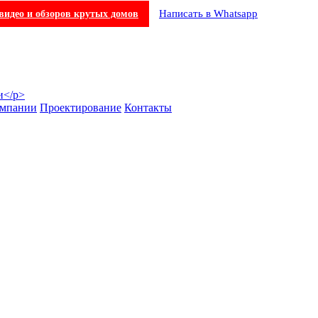
Написать в Whatsapp
видео и обзоров крутых домов
омпании
Проектирование
Контакты