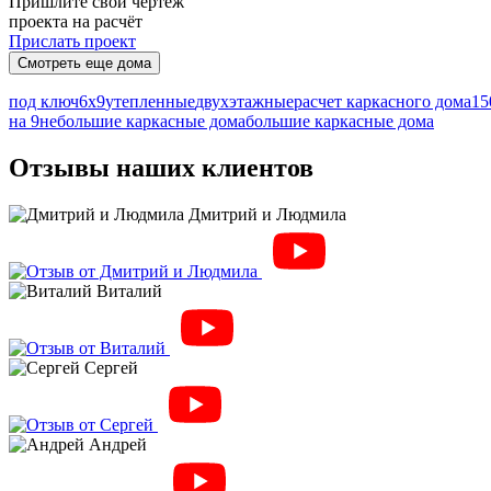
Пришлите свой чертеж
проекта на расчёт
Прислать проект
Смотреть еще дома
под ключ
6х9
утепленные
двухэтажные
расчет каркасного дома
15
на 9
небольшие каркасные дома
большие каркасные дома
Отзывы наших клиентов
Дмитрий и Людмила
Виталий
Сергей
Андрей