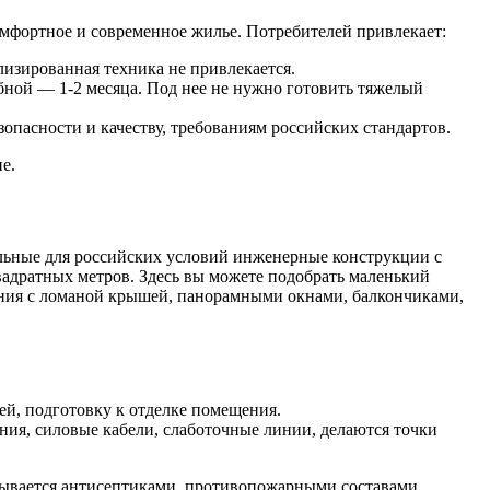
мфортное и современное жилье. Потребителей привлекает:
изированная техника не привлекается.
абной — 1-2 месяца. Под нее не нужно готовить тяжелый
пасности и качеству, требованиям российских стандартов.
е.
льные для российских условий инженерные конструкции с
вадратных метров. Здесь вы можете подобрать маленький
ения с ломаной крышей, панорамными окнами, балкончиками,
ей, подготовку к отделке помещения.
я, силовые кабели, слаботочные линии, делаются точки
тывается антисептиками, противопожарными составами,