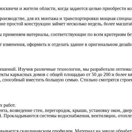
сквичи и жители области, когда задаются целью приобрести ко
роизводстве, для их монтажа и транспортировки мощная специал
ние простой конструкции займет несколько недель, более масшт
 применяем материалы, соответствующие по всем критериям безо
 изменения, оформить и отделать здание в оригинальном дизайн
ешений. Изучив различные технологии, мы разработали оптима
кты каркасных домов с общей площадью от 50 до 200 и более к
, способный вместить большую семью. Стильно смотрятся стро
 работ.
та, возведение стен, перегородок, крыши, установку окон, двер
 Прокладываются системы водоснабжения, вентиляции, отоплени
овывается скандинавским профилем. Материал на заводе обраба