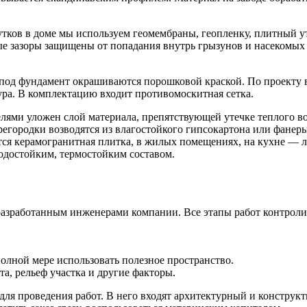
тков в доме мы используем геомембраны, геопленку, плитный у
е зазоры защищены от попадания внутрь грызунов и насекомых с
под фундамент окрашиваются порошковой краской. По проекту 
ра. В комплектацию входит противомоскитная сетка.
елями уложен слой материала, препятствующей утечке теплого 
родки возводятся из влагостойкого гипсокартона или фанеры. 
ся керамогранитная плитка, в жилых помещениях, на кухне — л
одостойким, термостойким составом.
разработанным инженерами компании. Все этапы работ контроли
олной мере использовать полезное пространство.
та, рельеф участка и другие факторы.
ля проведения работ. В него входят архитектурный и конструкт