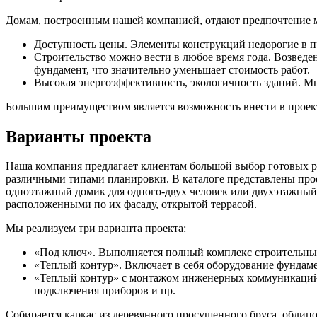
Домам, построенным нашей компанией, отдают предпочтение мо
Доступность цены. Элементы конструкций недорогие в п
Строительство можно вести в любое время года. Возведе
фундамент, что значительно уменьшает стоимость работ.
Высокая энергоэффективность, экологичность зданий. Мы
Большим преимуществом является возможность внести в проект
Варианты проекта
Наша компания предлагает клиентам большой выбор готовых р
различными типами планировки. В каталоге представлены прое
одноэтажный домик для одного-двух человек или двухэтажный
расположенными по их фасаду, открытой террасой.
Мы реализуем три варианта проекта:
«Под ключ». Выполняется полный комплекс строительных
«Теплый контур». Включает в себя оборудование фундамен
«Теплый контур» с монтажом инженерных коммуникаций.
подключения приборов и пр.
Собирается каркас из деревянного просушенного бруса, облиц