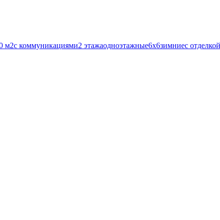
0 м2
с коммуникациями
2 этажа
одноэтажные
6х6
зимние
с отделко