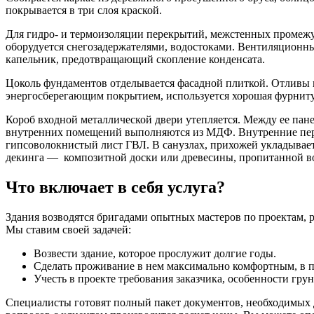
покрывается в три слоя краской.
Для гидро- и термоизоляции перекрытий, межстенных промежу
оборудуется снегозадержателями, водостоками. Вентиляционны
капельник, предотвращающий скопление конденсата.
Цоколь фундаментов отделывается фасадной плиткой. Отливы 
энергосберегающим покрытием, используется хорошая фурниту
Короб входной металлической двери утепляется. Между ее пан
внутренних помещений выполняются из МДФ. Внутренние перего
гипсоволокнистый лист ГВЛ. В санузлах, прихожей укладывает
декинга — композитной доски или древесины, пропитанной в
Что включает в себя услуга?
Здания возводятся бригадами опытных мастеров по проектам, 
Мы ставим своей задачей:
Возвести здание, которое прослужит долгие годы.
Сделать проживание в нем максимально комфортным, в п
Учесть в проекте требования заказчика, особенности грун
Специалисты готовят полный пакет документов, необходимых д