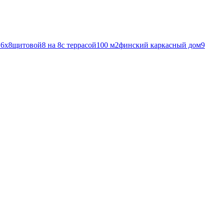
й
6х8
щитовой
8 на 8
с террасой
100 м2
финский каркасный дом
9