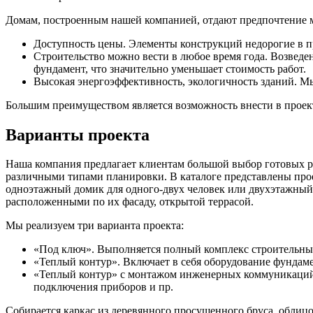
Домам, построенным нашей компанией, отдают предпочтение мо
Доступность цены. Элементы конструкций недорогие в п
Строительство можно вести в любое время года. Возведе
фундамент, что значительно уменьшает стоимость работ.
Высокая энергоэффективность, экологичность зданий. Мы
Большим преимуществом является возможность внести в проект
Варианты проекта
Наша компания предлагает клиентам большой выбор готовых р
различными типами планировки. В каталоге представлены прое
одноэтажный домик для одного-двух человек или двухэтажный
расположенными по их фасаду, открытой террасой.
Мы реализуем три варианта проекта:
«Под ключ». Выполняется полный комплекс строительных
«Теплый контур». Включает в себя оборудование фундамен
«Теплый контур» с монтажом инженерных коммуникаций.
подключения приборов и пр.
Собирается каркас из деревянного просушенного бруса, облиц