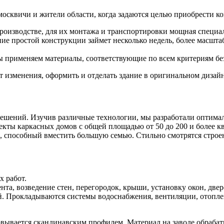
сквичи и жители области, когда задаются целью приобрести ко
роизводстве, для их монтажа и транспортировки мощная специал
ние простой конструкции займет несколько недель, более масшт
 применяем материалы, соответствующие по всем критериям безо
 изменения, оформить и отделать здание в оригинальном дизайн
ешений. Изучив различные технологии, мы разработали оптима
кты каркасных домов с общей площадью от 50 до 200 и более к
, способный вместить большую семью. Стильно смотрятся стро
 работ.
та, возведение стен, перегородок, крыши, установку окон, двер
 Прокладываются системы водоснабжения, вентиляции, отоплени
овывается скандинавским профилем. Материал на заводе обраба