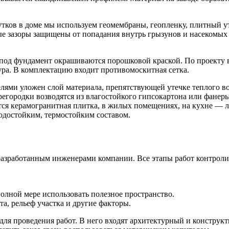
тков в доме мы используем геомембраны, геопленку, плитный у
е зазоры защищены от попадания внутрь грызунов и насекомых с
под фундамент окрашиваются порошковой краской. По проекту 
ра. В комплектацию входит противомоскитная сетка.
елями уложен слой материала, препятствующей утечке теплого 
родки возводятся из влагостойкого гипсокартона или фанеры. 
ся керамогранитная плитка, в жилых помещениях, на кухне — л
одостойким, термостойким составом.
разработанным инженерами компании. Все этапы работ контроли
олной мере использовать полезное пространство.
та, рельеф участка и другие факторы.
ля проведения работ. В него входят архитектурный и конструкт