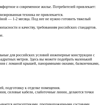
мфортное и современное жилье. Потребителей привлекает:
изированная техника не привлекается.
абной — 1-2 месяца. Под нее не нужно готовить тяжелый
пасности и качеству, требованиям российских стандартов.
е.
льные для российских условий инженерные конструкции с
вадратных метров. Здесь вы можете подобрать маленький
ения с ломаной крышей, панорамными окнами, балкончиками,
ей, подготовку к отделке помещения.
я, силовые кабели, слаботочные линии, делаются точки
тывается антисептиками, противопожарными составами,