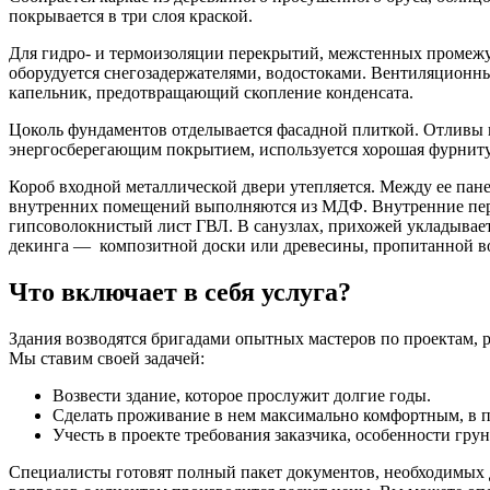
покрывается в три слоя краской.
Для гидро- и термоизоляции перекрытий, межстенных промежу
оборудуется снегозадержателями, водостоками. Вентиляционны
капельник, предотвращающий скопление конденсата.
Цоколь фундаментов отделывается фасадной плиткой. Отливы 
энергосберегающим покрытием, используется хорошая фурниту
Короб входной металлической двери утепляется. Между ее пан
внутренних помещений выполняются из МДФ. Внутренние перего
гипсоволокнистый лист ГВЛ. В санузлах, прихожей укладывает
декинга — композитной доски или древесины, пропитанной в
Что включает в себя услуга?
Здания возводятся бригадами опытных мастеров по проектам, 
Мы ставим своей задачей:
Возвести здание, которое прослужит долгие годы.
Сделать проживание в нем максимально комфортным, в п
Учесть в проекте требования заказчика, особенности грун
Специалисты готовят полный пакет документов, необходимых д