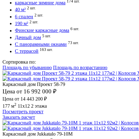
174 шт.
каркасные зимние дома
2 шт.
40 м²
2 шт.
6 спален
2 шт.
190 м²
6 шт.
Финские каркасные дома
5 шт.
Дачный дом
73 шт.
С панорамными окнами
163 шт.
С террасой
Сортировка по:
Площадь по убыванию
Площадь по возрастанию
Каркасный дом Проект 58-79
Цена от 16 992 000 ₽
Цена от 14 443 200 ₽
2
177 м
11x12
2 этажа
Посмотреть проект
Заказать расчет
Каркасный дом Jukkatalo 79-10M