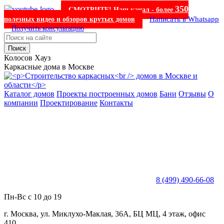
350
СМОТРИТЕ! Наш канал - более
Написать в Whatsapp
полезных видео и обзоров крутых домов
Получить консультацию
Поиск
Колосов Хауз
Каркасные дома в Москве
Каталог домов
Проекты построенных домов
Бани
Отзывы
О
компании
Проектирование
Контакты
8 (499) 490-66-08
Пн-Вс с 10 до 19
г. Москва, ул. Миклухо-Маклая, 36А, БЦ МЦ, 4 этаж, офис
410.