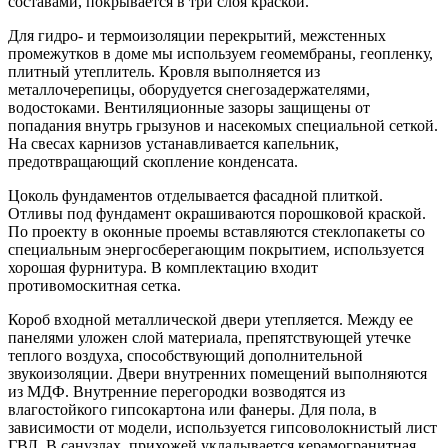
составами, покрывается в три слоя краской.
Для гидро- и термоизоляции перекрытий, межстенных
промежутков в доме мы используем геомембраны, геопленку,
плитный утеплитель. Кровля выполняется из
металлочерепицы, оборудуется снегозадержателями,
водостоками. Вентиляционные зазоры защищены от
попадания внутрь грызунов и насекомых специальной сеткой.
На свесах карнизов устанавливается капельник,
предотвращающий скопление конденсата.
Цоколь фундаментов отделывается фасадной плиткой.
Отливы под фундамент окрашиваются порошковой краской.
По проекту в оконные проемы вставляются стеклопакеты со
специальным энергосберегающим покрытием, используется
хорошая фурнитура. В комплектацию входит
противомоскитная сетка.
Короб входной металлической двери утепляется. Между ее
панелями уложен слой материала, препятствующей утечке
теплого воздуха, способствующий дополнительной
звукоизоляции. Двери внутренних помещений выполняются
из МДФ. Внутренние перегородки возводятся из
влагостойкого гипсокартона или фанеры. Для пола, в
зависимости от модели, используется гипсоволокнистый лист
ГВЛ. В санузлах, прихожей укладывается керамогранитная