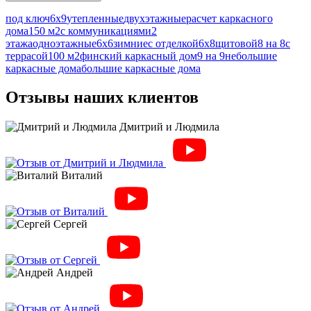
под ключ
6х9
утепленные
двухэтажные
расчет каркасного
дома
150 м2
с коммуникациями
2
этажа
одноэтажные
6х6
зимние
с отделкой
6х8
щитовой
8 на 8
с
террасой
100 м2
финский каркасный дом
9 на 9
небольшие
каркасные дома
большие каркасные дома
Отзывы наших клиентов
Дмитрий и Людмила
Виталий
Сергей
Андрей