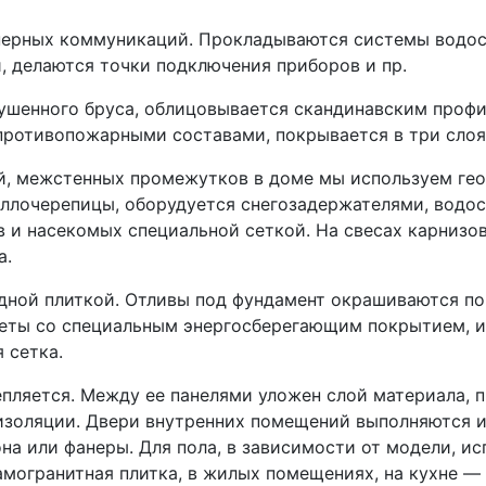
ерных коммуникаций. Прокладываются системы водосн
, делаются точки подключения приборов и пр.
ушенного бруса, облицовывается скандинавским профи
противопожарными составами, покрывается в три слоя
й, межстенных промежутков в доме мы используем гео
аллочерепицы, оборудуется снегозадержателями, водо
 и насекомых специальной сеткой. На свесах карнизов
а.
дной плиткой. Отливы под фундамент окрашиваются по
еты со специальным энергосберегающим покрытием, и
 сетка.
пляется. Между ее панелями уложен слой материала, п
золяции. Двери внутренних помещений выполняются и
на или фанеры. Для пола, в зависимости от модели, и
могранитная плитка, в жилых помещениях, на кухне — 