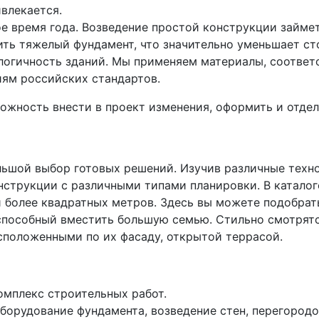
влекается.
е время года. Возведение простой конструкции займе
вить тяжелый фундамент, что значительно уменьшает ст
логичность зданий. Мы применяем материалы, соотве
иям российских стандартов.
ность внести в проект изменения, оформить и отдела
льшой выбор готовых решений. Изучив различные техн
нструкции с различными типами планировки. В катало
и более квадратных метров. Здесь вы можете подобра
 способный вместить большую семью. Стильно смотрят
сположенными по их фасаду, открытой террасой.
омплекс строительных работ.
оборудование фундамента, возведение стен, перегородо