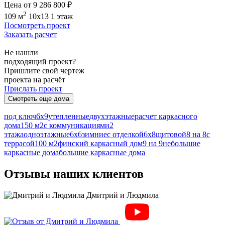
Цена от 9 286 800 ₽
2
109 м
10x13
1 этаж
Посмотреть проект
Заказать расчет
Не нашли
подходящий проект?
Пришлите свой чертеж
проекта на расчёт
Прислать проект
Смотреть еще дома
под ключ
6х9
утепленные
двухэтажные
расчет каркасного
дома
150 м2
с коммуникациями
2
этажа
одноэтажные
6х6
зимние
с отделкой
6х8
щитовой
8 на 8
с
террасой
100 м2
финский каркасный дом
9 на 9
небольшие
каркасные дома
большие каркасные дома
Отзывы наших клиентов
Дмитрий и Людмила