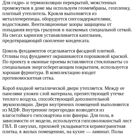
Для гидро- и термоизоляции перекрытий, межстенных
промежутков в доме мы используем геомембраны, геопленку,
плитный утеплитель. Кровля выполняется из
металлочерепицы, оборудуется снегозадержателями,
водостоками. Вентиляционные зазоры защищены от
попадания внутрь грызунов и насекомых специальной сеткой.
На свесах карнизов устанавливается капельник,
предотвращающий скопление конденсата.
Цоколь фундаментов отделывается фасадной плиткой.
Отливы под фундамент окрашиваются порошковой краской.
По проекту в оконные проемы вставляются стеклопакеты со
специальным энергосберегающим покрытием, используется
хорошая фурнитура. В комплектацию входит
противомоскитная сетка.
Короб входной металлической двери утепляется. Между ее
панелями уложен слой материала, препятствующей утечке
теплого воздуха, способствующий дополнительной
звукоизоляции. Двери внутренних помещений выполняются
из МДФ. Внутренние перегородки возводятся из
влагостойкого гипсокартона или фанеры. Для пола, в
зависимости от модели, используется гипсоволокнистый лист
ГВЛ. В санузлах, прихожей укладывается керамогранитная
плитка, в жилых помещениях, на кухне — ламинат. Полы