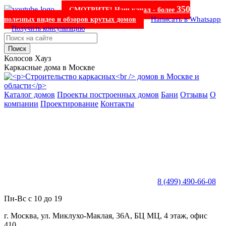
350
СМОТРИТЕ! Наш канал - более
Написать в Whatsapp
полезных видео и обзоров крутых домов
Получить консультацию
Поиск
Колосов Хауз
Каркасные дома в Москве
Каталог домов
Проекты построенных домов
Бани
Отзывы
О
компании
Проектирование
Контакты
8 (499) 490-66-08
Пн-Вс с 10 до 19
г. Москва, ул. Миклухо-Маклая, 36А, БЦ МЦ, 4 этаж, офис
410.