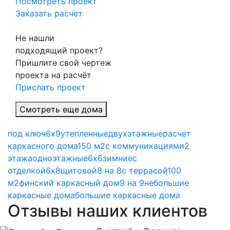
Посмотреть проект
Заказать расчет
Не нашли
подходящий проект?
Пришлите свой чертеж
проекта на расчёт
Прислать проект
Смотреть еще дома
под ключ
6х9
утепленные
двухэтажные
расчет
каркасного дома
150 м2
с коммуникациями
2
этажа
одноэтажные
6х6
зимние
с
отделкой
6х8
щитовой
8 на 8
с террасой
100
м2
финский каркасный дом
9 на 9
небольшие
каркасные дома
большие каркасные дома
Отзывы наших клиентов