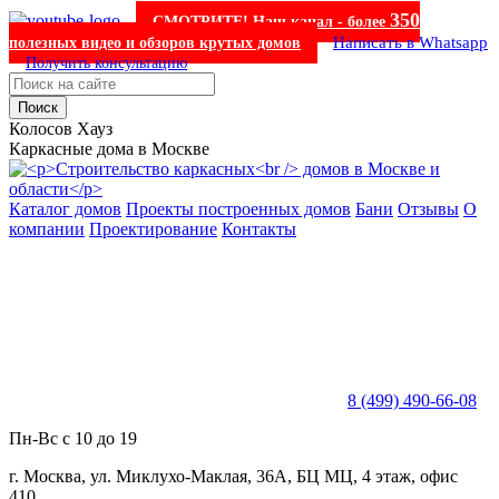
350
СМОТРИТЕ! Наш канал - более
Написать в Whatsapp
полезных видео и обзоров крутых домов
Получить консультацию
Поиск
Колосов Хауз
Каркасные дома в Москве
Каталог домов
Проекты построенных домов
Бани
Отзывы
О
компании
Проектирование
Контакты
8 (499) 490-66-08
Пн-Вс с 10 до 19
г. Москва, ул. Миклухо-Маклая, 36А, БЦ МЦ, 4 этаж, офис
410.