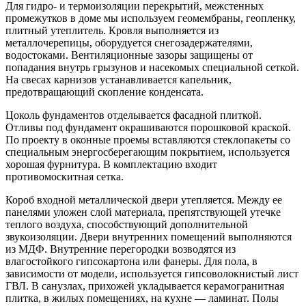
Для гидро- и термоизоляции перекрытий, межстенных
промежутков в доме мы используем геомембраны, геопленку,
плитный утеплитель. Кровля выполняется из
металлочерепицы, оборудуется снегозадержателями,
водостоками. Вентиляционные зазоры защищены от
попадания внутрь грызунов и насекомых специальной сеткой.
На свесах карнизов устанавливается капельник,
предотвращающий скопление конденсата.
Цоколь фундаментов отделывается фасадной плиткой.
Отливы под фундамент окрашиваются порошковой краской.
По проекту в оконные проемы вставляются стеклопакеты со
специальным энергосберегающим покрытием, используется
хорошая фурнитура. В комплектацию входит
противомоскитная сетка.
Короб входной металлической двери утепляется. Между ее
панелями уложен слой материала, препятствующей утечке
теплого воздуха, способствующий дополнительной
звукоизоляции. Двери внутренних помещений выполняются
из МДФ. Внутренние перегородки возводятся из
влагостойкого гипсокартона или фанеры. Для пола, в
зависимости от модели, используется гипсоволокнистый лист
ГВЛ. В санузлах, прихожей укладывается керамогранитная
плитка, в жилых помещениях, на кухне — ламинат. Полы