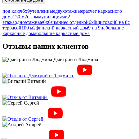
Смотреть еще дома
под ключ
6х9
утепленные
двухэтажные
расчет каркасного
дома
150 м2
с коммуникациями
2
этажа
одноэтажные
6х6
зимние
с отделкой
6х8
щитовой
8 на 8
с
террасой
100 м2
финский каркасный дом
9 на 9
небольшие
каркасные дома
большие каркасные дома
Отзывы наших клиентов
Дмитрий и Людмила
Виталий
Сергей
Андрей