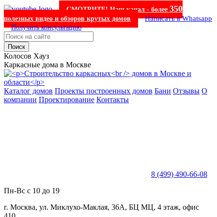
350
СМОТРИТЕ! Наш канал - более
Написать в Whatsapp
полезных видео и обзоров крутых домов
Получить консультацию
Поиск
Колосов Хауз
Каркасные дома в Москве
Каталог домов
Проекты построенных домов
Бани
Отзывы
О
компании
Проектирование
Контакты
8 (499) 490-66-08
Пн-Вс с 10 до 19
г. Москва, ул. Миклухо-Маклая, 36А, БЦ МЦ, 4 этаж, офис
410.