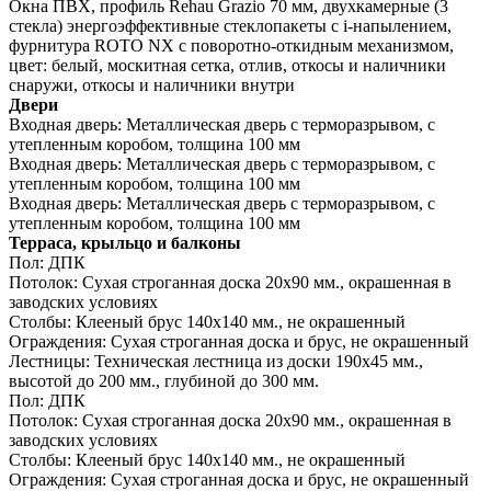
Окна ПВХ, профиль Rehau Grazio 70 мм, двухкамерные (3
стекла) энергоэффективные стеклопакеты c i-напылением,
фурнитура ROTO NX с поворотно-откидным механизмом,
цвет: белый, москитная сетка, отлив, откосы и наличники
снаружи, откосы и наличники внутри
Двери
Входная дверь:
Металлическая дверь с терморазрывом, с
утепленным коробом, толщина 100 мм
Входная дверь:
Металлическая дверь с терморазрывом, с
утепленным коробом, толщина 100 мм
Входная дверь:
Металлическая дверь с терморазрывом, с
утепленным коробом, толщина 100 мм
Терраса, крыльцо и балконы
Пол:
ДПК
Потолок:
Сухая строганная доска 20х90 мм., окрашенная в
заводских условиях
Столбы:
Клееный брус 140х140 мм., не окрашенный
Ограждения:
Сухая строганная доска и брус, не окрашенный
Лестницы:
Техническая лестница из доски 190х45 мм.,
высотой до 200 мм., глубиной до 300 мм.
Пол:
ДПК
Потолок:
Сухая строганная доска 20х90 мм., окрашенная в
заводских условиях
Столбы:
Клееный брус 140х140 мм., не окрашенный
Ограждения:
Сухая строганная доска и брус, не окрашенный