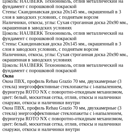
Цоколь:
HAUBERK Технониколь, отлив металлический на
фундамент с порошковой покраской
Стены:
Скандинавская доска 20х145 мм., окрашенный в 3
слоя в заводских условиях, с поднятым ворсом
Наличники, откосы, углы:
Сухая строганная доска 20х90 мм.,
окрашенная в заводских условиях
Цоколь:
HAUBERK Технониколь, отлив металлический на
фундамент с порошковой покраской
Стены:
Скандинавская доска 20х145 мм., окрашенный в 3
слоя в заводских условиях, с поднятым ворсом
Наличники, откосы, углы:
Сухая строганная доска 20х90 мм.,
окрашенная в заводских условиях
Цоколь:
HAUBERK Технониколь, отлив металлический на
фундамент с порошковой покраской
Окна
Окна ПВХ, профиль Rehau Grazio 70 мм, двухкамерные (3
стекла) энергоэффективные стеклопакеты c i-напылением,
фурнитура ROTO NX с поворотно-откидным механизмом,
цвет: белый, москитная сетка, отлив, откосы и наличники
снаружи, откосы и наличники внутри
Окна ПВХ, профиль Rehau Grazio 70 мм, двухкамерные (3
стекла) энергоэффективные стеклопакеты c i-напылением,
фурнитура ROTO NX с поворотно-откидным механизмом,
цвет: белый, москитная сетка, отлив, откосы и наличники
снаружи, откосы и наличники внутри