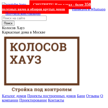
350
СМОТРИТЕ! Наш канал - более
Написать в Whatsapp
полезных видео и обзоров крутых домов
Получить консультацию
Поиск
Колосов Хауз
Каркасные дома в Москве
Каталог домов
Проекты построенных домов
Бани
Отзывы
О
компании
Проектирование
Контакты