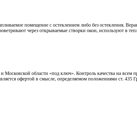
апливаемое помещение с остеклением либо без остекления. Вер
етривают через открываемые створки окон, используют в тепл
и Московской области «под ключ». Контроль качества на всем п
 является офертой в смысле, определяемом положениями ст. 435 