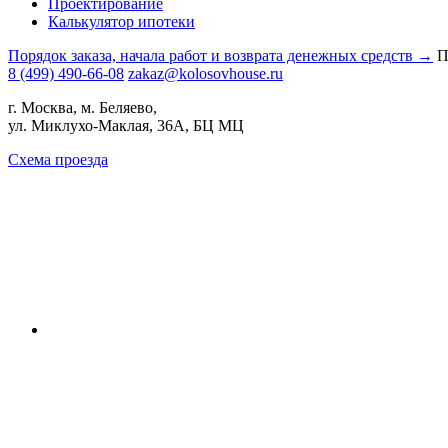
Проектирование
Калькулятор ипотеки
Порядок заказа, начала работ и возврата денежных средств →
П
8 (499) 490-66-08
zakaz@kolosovhouse.ru
г. Москва, м. Беляево,
ул. Миклухо-Маклая, 36А, БЦ МЦ
Схема проезда