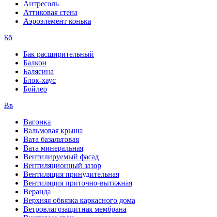
Антресоль
Аттиковая стена
Аэроэлемент конька
Бб
Бак расширительный
Балкон
Балясина
Блок-хаус
Бойлер
Вв
Вагонка
Вальмовая крыша
Вата базальтовая
Вата минеральная
Вентилируемый фасад
Вентиляционный зазор
Вентиляция принудительная
Вентиляция приточно-вытяжная
Веранда
Верхняя обвязка каркасного дома
Ветровлагозащитная мембрана