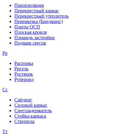
Пароизоляция
Перекрестный каркас
Перекрестный утеплитель
Перемычка (Бриджинг)
Плиты ОСП
Плоская кровля
Площадь застройки
Подшив свесов
Рр
Распорка
Ригель
Ростверк
Рубероид
Сс
Сайдинг
Силовой каркас
Снегозадержатель
Стойка каркаса
Стропила
Тт