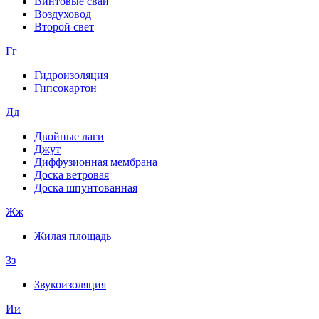
Винтовые сваи
Воздуховод
Второй свет
Гг
Гидроизоляция
Гипсокартон
Дд
Двойные лаги
Джут
Диффузионная мембрана
Доска ветровая
Доска шпунтованная
Жж
Жилая площадь
Зз
Звукоизоляция
Ии