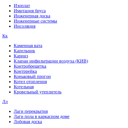
Изоплат
Имитация бруса
Инженерная доска
Инженерные системы
Инсоляция
Кк
Каменная вата
Капельник
Карниз
Клапан инфильтрации воздуха (КИВ)
Контробрешетка
Контррейка
Коньковый прогон
Котел отопления
Котельная
Кровельный утеплитель
Лл
Лаги перекрытия
Лаги пола в каркасном доме
Лобовая доска