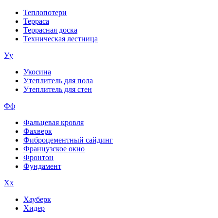
Теплопотери
Терраса
Террасная доска
Техническая лестница
Уу
Укосина
Утеплитель для пола
Утеплитель для стен
Фф
Фальцевая кровля
Фахверк
Фиброцементный сайдинг
Французское окно
Фронтон
Фундамент
Хх
Хауберк
Хидер