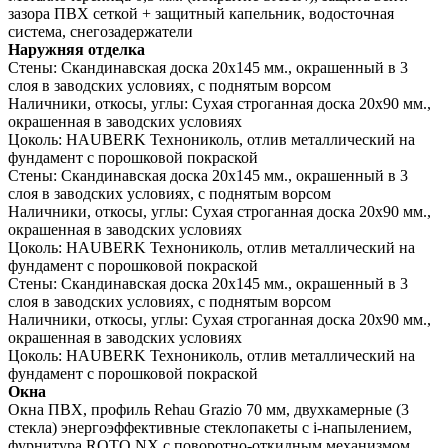
зазора ПВХ сеткой + защитный капельник, водосточная
система, снегозадержатели
Наружняя отделка
Стены:
Скандинавская доска 20х145 мм., окрашенный в 3
слоя в заводских условиях, с поднятым ворсом
Наличники, откосы, углы:
Сухая строганная доска 20х90 мм.,
окрашенная в заводских условиях
Цоколь:
HAUBERK Технониколь, отлив металлический на
фундамент с порошковой покраской
Стены:
Скандинавская доска 20х145 мм., окрашенный в 3
слоя в заводских условиях, с поднятым ворсом
Наличники, откосы, углы:
Сухая строганная доска 20х90 мм.,
окрашенная в заводских условиях
Цоколь:
HAUBERK Технониколь, отлив металлический на
фундамент с порошковой покраской
Стены:
Скандинавская доска 20х145 мм., окрашенный в 3
слоя в заводских условиях, с поднятым ворсом
Наличники, откосы, углы:
Сухая строганная доска 20х90 мм.,
окрашенная в заводских условиях
Цоколь:
HAUBERK Технониколь, отлив металлический на
фундамент с порошковой покраской
Окна
Окна ПВХ, профиль Rehau Grazio 70 мм, двухкамерные (3
стекла) энергоэффективные стеклопакеты c i-напылением,
фурнитура ROTO NX с поворотно-откидным механизмом,