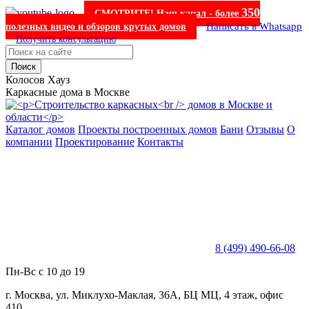
350
СМОТРИТЕ! Наш канал - более
Написать в Whatsapp
полезных видео и обзоров крутых домов
Получить консультацию
Поиск
Колосов Хауз
Каркасные дома в Москве
Каталог домов
Проекты построенных домов
Бани
Отзывы
О
компании
Проектирование
Контакты
8 (499) 490-66-08
Пн-Вс с 10 до 19
г. Москва, ул. Миклухо-Маклая, 36А, БЦ МЦ, 4 этаж, офис
410.