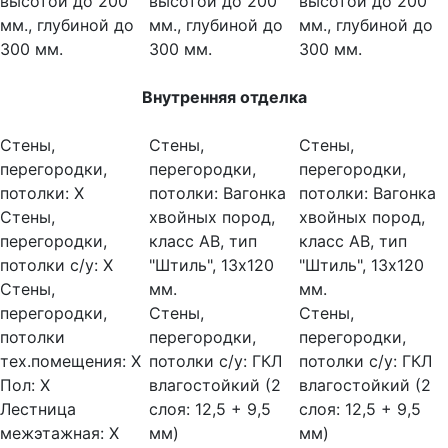
высотой до 200
высотой до 200
высотой до 200
мм., глубиной до
мм., глубиной до
мм., глубиной до
300 мм.
300 мм.
300 мм.
Внутренняя отделка
Стены,
Стены,
Стены,
перегородки,
перегородки,
перегородки,
потолки:
Х
потолки:
Вагонка
потолки:
Вагонка
Стены,
хвойных пород,
хвойных пород,
перегородки,
класс АВ, тип
класс АВ, тип
потолки с/у:
Х
"Штиль", 13х120
"Штиль", 13х120
Стены,
мм.
мм.
перегородки,
Стены,
Стены,
потолки
перегородки,
перегородки,
тех.помещения:
Х
потолки с/у:
ГКЛ
потолки с/у:
ГКЛ
Пол:
Х
влагостойкий (2
влагостойкий (2
Лестница
слоя: 12,5 + 9,5
слоя: 12,5 + 9,5
межэтажная:
Х
мм)
мм)