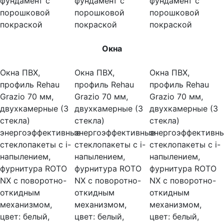
фундамент с
фундамент с
фундамент с
порошковой
порошковой
порошковой
покраской
покраской
покраской
Окна
Окна ПВХ,
Окна ПВХ,
Окна ПВХ,
профиль Rehau
профиль Rehau
профиль Rehau
Grazio 70 мм,
Grazio 70 мм,
Grazio 70 мм,
двухкамерные (3
двухкамерные (3
двухкамерные (3
стекла)
стекла)
стекла)
энергоэффективные
энергоэффективные
энергоэффективн
стеклопакеты c i-
стеклопакеты c i-
стеклопакеты c i-
напылением,
напылением,
напылением,
фурнитура ROTO
фурнитура ROTO
фурнитура ROTO
NX с поворотно-
NX с поворотно-
NX с поворотно-
откидным
откидным
откидным
механизмом,
механизмом,
механизмом,
цвет: белый,
цвет: белый,
цвет: белый,