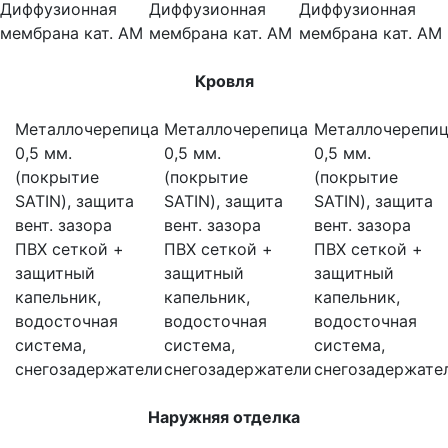
Диффузионная
Диффузионная
Диффузионная
мембрана кат. АМ
мембрана кат. АМ
мембрана кат. АМ
Кровля
Металлочерепица
Металлочерепица
Металлочерепи
0,5 мм.
0,5 мм.
0,5 мм.
(покрытие
(покрытие
(покрытие
SATIN), защита
SATIN), защита
SATIN), защита
вент. зазора
вент. зазора
вент. зазора
ПВХ сеткой +
ПВХ сеткой +
ПВХ сеткой +
защитный
защитный
защитный
капельник,
капельник,
капельник,
водосточная
водосточная
водосточная
система,
система,
система,
снегозадержатели
снегозадержатели
снегозадержате
Наружняя отделка