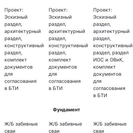
Проект:
Проект:
Проект:
Эскизный
Эскизный
Эскизный
раздел,
раздел,
раздел,
архитектурный
архитектурный
архитектурный
раздел,
раздел,
раздел,
конструктивный
конструктивный
конструктивный
раздел,
раздел,
раздел, раздел
комплект
комплект
ИОС и ОВиК,
документов
документов
комплект
для
для
документов
согласования
согласования
для
в БТИ
в БТИ
согласования
в БТИ
Фундамент
Ж/Б забивные
Ж/Б забивные
Ж/Б забивные
сваи
сваи
сваи