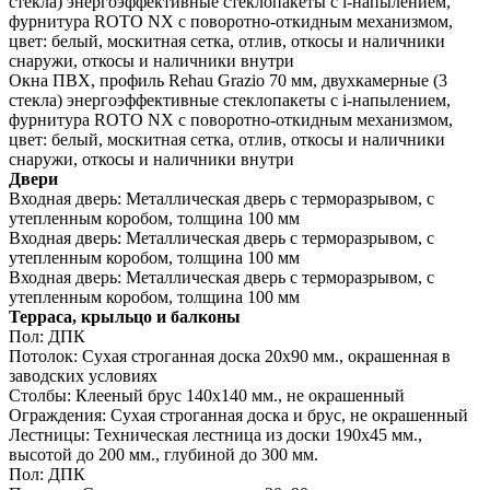
стекла) энергоэффективные стеклопакеты c i-напылением,
фурнитура ROTO NX с поворотно-откидным механизмом,
цвет: белый, москитная сетка, отлив, откосы и наличники
снаружи, откосы и наличники внутри
Окна ПВХ, профиль Rehau Grazio 70 мм, двухкамерные (3
стекла) энергоэффективные стеклопакеты c i-напылением,
фурнитура ROTO NX с поворотно-откидным механизмом,
цвет: белый, москитная сетка, отлив, откосы и наличники
снаружи, откосы и наличники внутри
Двери
Входная дверь:
Металлическая дверь с терморазрывом, с
утепленным коробом, толщина 100 мм
Входная дверь:
Металлическая дверь с терморазрывом, с
утепленным коробом, толщина 100 мм
Входная дверь:
Металлическая дверь с терморазрывом, с
утепленным коробом, толщина 100 мм
Терраса, крыльцо и балконы
Пол:
ДПК
Потолок:
Сухая строганная доска 20х90 мм., окрашенная в
заводских условиях
Столбы:
Клееный брус 140х140 мм., не окрашенный
Ограждения:
Сухая строганная доска и брус, не окрашенный
Лестницы:
Техническая лестница из доски 190х45 мм.,
высотой до 200 мм., глубиной до 300 мм.
Пол:
ДПК