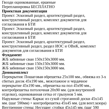
Гвозди оцинкованные, ершеные
Перепланировка
БЕСПЛАТНО
Проектная документация
Проект:
Эскизный раздел, архитектурный раздел,
конструктивный раздел, комплект документов для
согласования в БТИ
Проект:
Эскизный раздел, архитектурный раздел,
конструктивный раздел, комплект документов для
согласования в БТИ
Проект:
Эскизный раздел, архитектурный раздел,
конструктивный раздел, раздел ИОС и ОВиК, комплект
документов для согласования в БТИ
Фундамент
Ж/Б забивные сваи 150х150х3000 мм.
Ж/Б забивные сваи 150х150х3000 мм.
Ж/Б забивные сваи 150х150х3000 мм.
Домокомплект
Перекрытия:
Пошаговая обрешетка 25х100 мм., обвязка из 3-х
сбитых досок 45х190 мм., межэтажное и чердачное
перекрытие 45х190 мм., обрешетка на пол 45х90 мм.,
контробрешетка потолочная 20х90 мм. (для внутренней
отделки), оцинкованная сетка от грызунов 5 мм.
Наружные стены:
Каркас из сухой строганной доски 45х145
мм. (шаг 590мм) + контробрешетка 45х45 мм. (для вент.зазора)
Внутренние стены:
Несущие: стойки 45х145 мм. (шаг 590