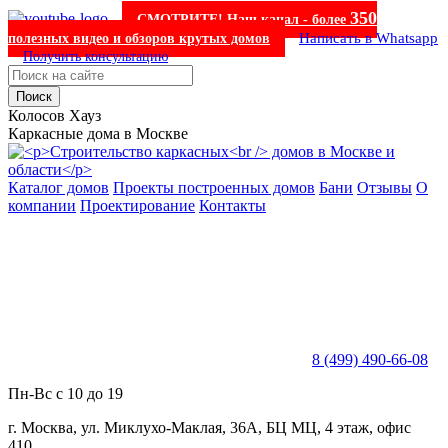
350
СМОТРИТЕ! Наш канал - более
Написать в Whatsapp
полезных видео и обзоров крутых домов
Получить консультацию
Поиск
Колосов Хауз
Каркасные дома в Москве
Каталог домов
Проекты построенных домов
Бани
Отзывы
О
компании
Проектирование
Контакты
8 (499) 490-66-08
Пн-Вс с 10 до 19
г. Москва, ул. Миклухо-Маклая, 36А, БЦ МЦ, 4 этаж, офис
410.