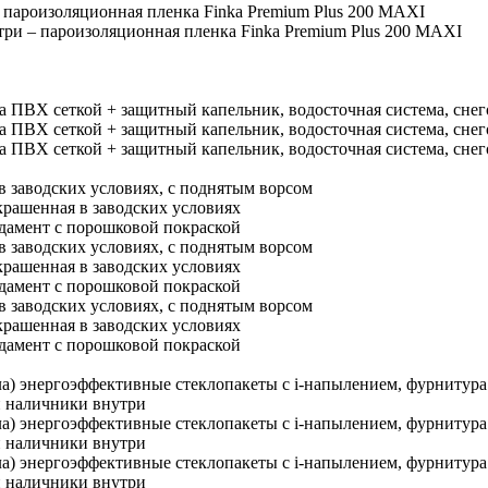
 пароизоляционная пленка Finka Premium Plus 200 MAXI
ри – пароизоляционная пленка Finka Premium Plus 200 MAXI
ра ПВХ сеткой + защитный капельник, водосточная система, сне
ра ПВХ сеткой + защитный капельник, водосточная система, сне
ра ПВХ сеткой + защитный капельник, водосточная система, сне
в заводских условиях, с поднятым ворсом
крашенная в заводских условиях
амент с порошковой покраской
в заводских условиях, с поднятым ворсом
крашенная в заводских условиях
амент с порошковой покраской
в заводских условиях, с поднятым ворсом
крашенная в заводских условиях
амент с порошковой покраской
кла) энергоэффективные стеклопакеты c i-напылением, фурниту
и наличники внутри
кла) энергоэффективные стеклопакеты c i-напылением, фурниту
и наличники внутри
кла) энергоэффективные стеклопакеты c i-напылением, фурниту
и наличники внутри