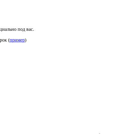
циально под вас.
рок (
пример
)