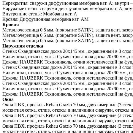
Перекрытия:
снаружи диффузионная мембрана кат. А; внутри –
Наружные стены:
снаружи диффузионная мембрана кат. А; внут
Внутренние стены:
Мембрана кат. А
Кровля:
Диффузионная мембрана кат. АМ
Кровля
Металлочерепица 0,5 мм. (покрытие SATIN), защита вент. зазо
Металлочерепица 0,5 мм. (покрытие SATIN), защита вент. зазо
Металлочерепица 0,5 мм. (покрытие SATIN), защита вент. зазо
Наружняя отделка
Стены:
Скандинавская доска 20х145 мм., окрашенный в 3 слоя 
Наличники, откосы, углы:
Сухая строганная доска 20х90 мм., о
Цоколь:
HAUBERK Технониколь, отлив металлический на фунд
Стены:
Скандинавская доска 20х145 мм., окрашенный в 3 слоя 
Наличники, откосы, углы:
Сухая строганная доска 20х90 мм., о
Цоколь:
HAUBERK Технониколь, отлив металлический на фунд
Стены:
Скандинавская доска 20х145 мм., окрашенный в 3 слоя 
Наличники, откосы, углы:
Сухая строганная доска 20х90 мм., о
Цоколь:
HAUBERK Технониколь, отлив металлический на фунд
Окна
Окна ПВХ, профиль Rehau Grazio 70 мм, двухкамерные (3 сте
москитная сетка, отлив, откосы и наличники снаружи, откосы 
Окна ПВХ, профиль Rehau Grazio 70 мм, двухкамерные (3 сте
москитная сетка, отлив, откосы и наличники снаружи, откосы 
Окна ПВХ, профиль Rehau Grazio 70 мм, двухкамерные (3 сте
москитная сетка, отлив, откосы и наличники снаружи, откосы 