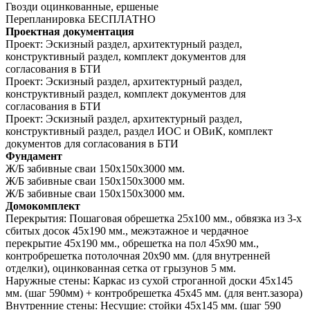
Гвозди оцинкованные, ершеные
Перепланировка
БЕСПЛАТНО
Проектная документация
Проект:
Эскизный раздел, архитектурный раздел,
конструктивный раздел, комплект документов для
согласования в БТИ
Проект:
Эскизный раздел, архитектурный раздел,
конструктивный раздел, комплект документов для
согласования в БТИ
Проект:
Эскизный раздел, архитектурный раздел,
конструктивный раздел, раздел ИОС и ОВиК, комплект
документов для согласования в БТИ
Фундамент
Ж/Б забивные сваи 150х150х3000 мм.
Ж/Б забивные сваи 150х150х3000 мм.
Ж/Б забивные сваи 150х150х3000 мм.
Домокомплект
Перекрытия:
Пошаговая обрешетка 25х100 мм., обвязка из 3-х
сбитых досок 45х190 мм., межэтажное и чердачное
перекрытие 45х190 мм., обрешетка на пол 45х90 мм.,
контробрешетка потолочная 20х90 мм. (для внутренней
отделки), оцинкованная сетка от грызунов 5 мм.
Наружные стены:
Каркас из сухой строганной доски 45х145
мм. (шаг 590мм) + контробрешетка 45х45 мм. (для вент.зазора)
Внутренние стены:
Несущие: стойки 45х145 мм. (шаг 590