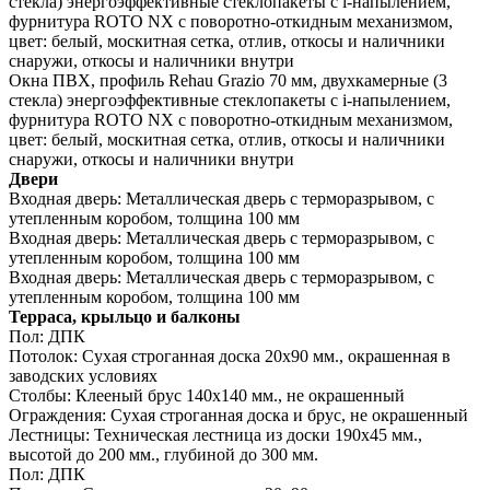
стекла) энергоэффективные стеклопакеты c i-напылением,
фурнитура ROTO NX с поворотно-откидным механизмом,
цвет: белый, москитная сетка, отлив, откосы и наличники
снаружи, откосы и наличники внутри
Окна ПВХ, профиль Rehau Grazio 70 мм, двухкамерные (3
стекла) энергоэффективные стеклопакеты c i-напылением,
фурнитура ROTO NX с поворотно-откидным механизмом,
цвет: белый, москитная сетка, отлив, откосы и наличники
снаружи, откосы и наличники внутри
Двери
Входная дверь:
Металлическая дверь с терморазрывом, с
утепленным коробом, толщина 100 мм
Входная дверь:
Металлическая дверь с терморазрывом, с
утепленным коробом, толщина 100 мм
Входная дверь:
Металлическая дверь с терморазрывом, с
утепленным коробом, толщина 100 мм
Терраса, крыльцо и балконы
Пол:
ДПК
Потолок:
Сухая строганная доска 20х90 мм., окрашенная в
заводских условиях
Столбы:
Клееный брус 140х140 мм., не окрашенный
Ограждения:
Сухая строганная доска и брус, не окрашенный
Лестницы:
Техническая лестница из доски 190х45 мм.,
высотой до 200 мм., глубиной до 300 мм.
Пол:
ДПК