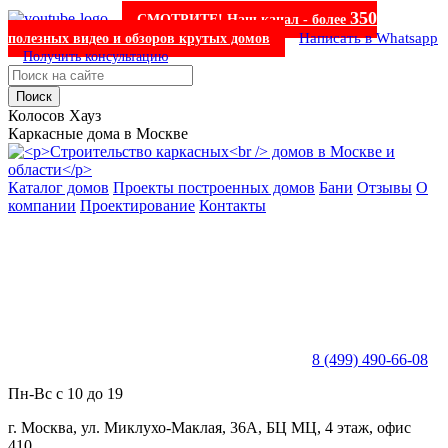
350
СМОТРИТЕ! Наш канал - более
Написать в Whatsapp
полезных видео и обзоров крутых домов
Получить консультацию
Поиск
Колосов Хауз
Каркасные дома в Москве
Каталог домов
Проекты построенных домов
Бани
Отзывы
О
компании
Проектирование
Контакты
8 (499) 490-66-08
Пн-Вс с 10 до 19
г. Москва, ул. Миклухо-Маклая, 36А, БЦ МЦ, 4 этаж, офис
410.