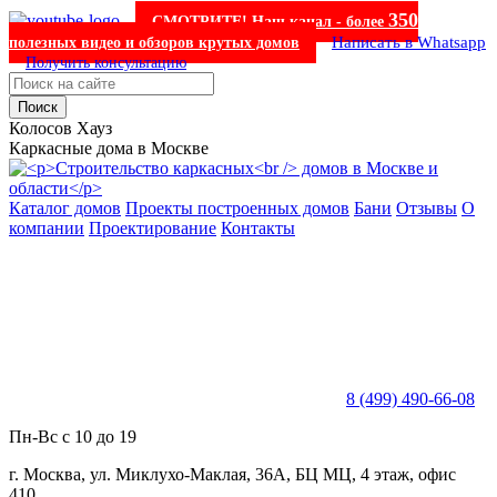
350
СМОТРИТЕ! Наш канал - более
Написать в Whatsapp
полезных видео и обзоров крутых домов
Получить консультацию
Поиск
Колосов Хауз
Каркасные дома в Москве
Каталог домов
Проекты построенных домов
Бани
Отзывы
О
компании
Проектирование
Контакты
8 (499) 490-66-08
Пн-Вс с 10 до 19
г. Москва, ул. Миклухо-Маклая, 36А, БЦ МЦ, 4 этаж, офис
410.