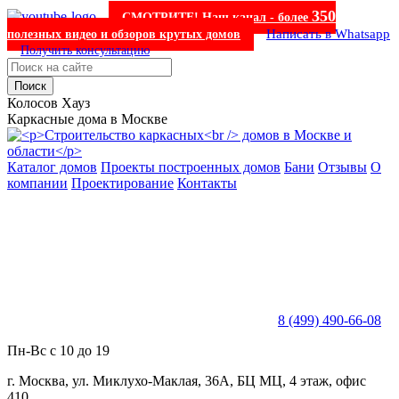
350
СМОТРИТЕ! Наш канал - более
Написать в Whatsapp
полезных видео и обзоров крутых домов
Получить консультацию
Поиск
Колосов Хауз
Каркасные дома в Москве
Каталог домов
Проекты построенных домов
Бани
Отзывы
О
компании
Проектирование
Контакты
8 (499) 490-66-08
Пн-Вс с 10 до 19
г. Москва, ул. Миклухо-Маклая, 36А, БЦ МЦ, 4 этаж, офис
410.