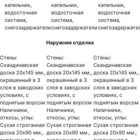
капельник,
капельник,
капельник,
водосточная
водосточная
водосточная
система,
система,
система,
снегозадержатели
снегозадержатели
снегозадержате
Наружняя отделка
Стены:
Стены:
Стены:
Скандинавская
Скандинавская
Скандинавская
доска 20х145 мм.,
доска 20х145 мм.,
доска 20х145 мм.,
окрашенный в 3
окрашенный в 3
окрашенный в 3
слоя в заводских
слоя в заводских
слоя в заводских
условиях, с
условиях, с
условиях, с
поднятым ворсом
поднятым ворсом
поднятым ворсом
Наличники,
Наличники,
Наличники,
откосы, углы:
откосы, углы:
откосы, углы:
Сухая строганная
Сухая строганная
Сухая строганная
доска 20х90 мм.,
доска 20х90 мм.,
доска 20х90 мм.,