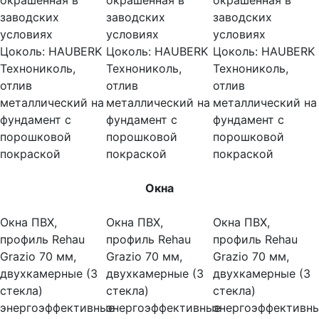
окрашенная в
окрашенная в
окрашенная в
заводских
заводских
заводских
условиях
условиях
условиях
Цоколь:
HAUBERK
Цоколь:
HAUBERK
Цоколь:
HAUBERK
Технониколь,
Технониколь,
Технониколь,
отлив
отлив
отлив
металлический на
металлический на
металлический на
фундамент с
фундамент с
фундамент с
порошковой
порошковой
порошковой
покраской
покраской
покраской
Окна
Окна ПВХ,
Окна ПВХ,
Окна ПВХ,
профиль Rehau
профиль Rehau
профиль Rehau
Grazio 70 мм,
Grazio 70 мм,
Grazio 70 мм,
двухкамерные (3
двухкамерные (3
двухкамерные (3
стекла)
стекла)
стекла)
энергоэффективные
энергоэффективные
энергоэффективн