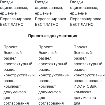
Гвозди
Гвозди
Гвозди
оцинкованные,
оцинкованные,
оцинкованные,
ершеные
ершеные
ершеные
Перепланировка
Перепланировка
Перепланировка
БЕСПЛАТНО
БЕСПЛАТНО
БЕСПЛАТНО
Проектная документация
Проект:
Проект:
Проект:
Эскизный
Эскизный
Эскизный
раздел,
раздел,
раздел,
архитектурный
архитектурный
архитектурный
раздел,
раздел,
раздел,
конструктивный
конструктивный
конструктивный
раздел,
раздел,
раздел, раздел
комплект
комплект
ИОС и ОВиК,
документов
документов
комплект
для
для
документов
согласования
согласования
для