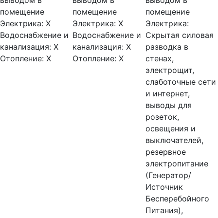
выводом в
выводом в
выводом в
помещение
помещение
помещение
Электрика:
Х
Электрика:
Х
Электрика:
Водоснабжение и
Водоснабжение и
Скрытая силовая
канализация:
Х
канализация:
Х
разводка в
Отопление:
Х
Отопление:
Х
стенах,
электрощит,
слаботочные сети
и интернет,
выводы для
розеток,
освещения и
выключателей,
резервное
электропитание
(Генератор/
Источник
Бесперебойного
Питания),