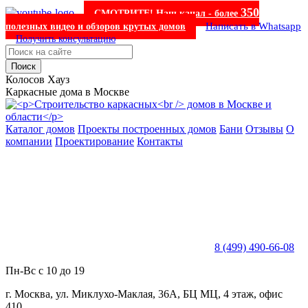
350
СМОТРИТЕ! Наш канал - более
Написать в Whatsapp
полезных видео и обзоров крутых домов
Получить консультацию
Поиск
Колосов Хауз
Каркасные дома в Москве
Каталог домов
Проекты построенных домов
Бани
Отзывы
О
компании
Проектирование
Контакты
8 (499) 490-66-08
Пн-Вс с 10 до 19
г. Москва, ул. Миклухо-Маклая, 36А, БЦ МЦ, 4 этаж, офис
410.