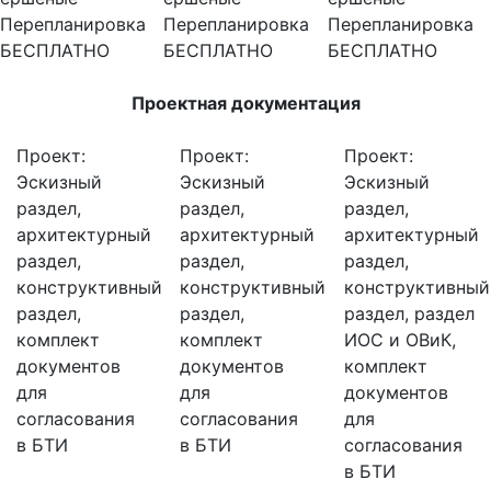
Перепланировка
Перепланировка
Перепланировка
БЕСПЛАТНО
БЕСПЛАТНО
БЕСПЛАТНО
Проектная документация
Проект:
Проект:
Проект:
Эскизный
Эскизный
Эскизный
раздел,
раздел,
раздел,
архитектурный
архитектурный
архитектурный
раздел,
раздел,
раздел,
конструктивный
конструктивный
конструктивный
раздел,
раздел,
раздел, раздел
комплект
комплект
ИОС и ОВиК,
документов
документов
комплект
для
для
документов
согласования
согласования
для
в БТИ
в БТИ
согласования
в БТИ