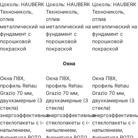
Цоколь:
HAUBERK
Цоколь:
HAUBERK
Цоколь:
HAUBERK
Технониколь,
Технониколь,
Технониколь,
отлив
отлив
отлив
металлический на
металлический на
металлический на
фундамент с
фундамент с
фундамент с
порошковой
порошковой
порошковой
покраской
покраской
покраской
Окна
Окна ПВХ,
Окна ПВХ,
Окна ПВХ,
профиль Rehau
профиль Rehau
профиль Rehau
Grazio 70 мм,
Grazio 70 мм,
Grazio 70 мм,
двухкамерные (3
двухкамерные (3
двухкамерные (3
стекла)
стекла)
стекла)
энергоэффективные
энергоэффективные
энергоэффективн
стеклопакеты c i-
стеклопакеты c i-
стеклопакеты c i-
напылением,
напылением,
напылением,
фурнитура ROTO
фурнитура ROTO
фурнитура ROTO